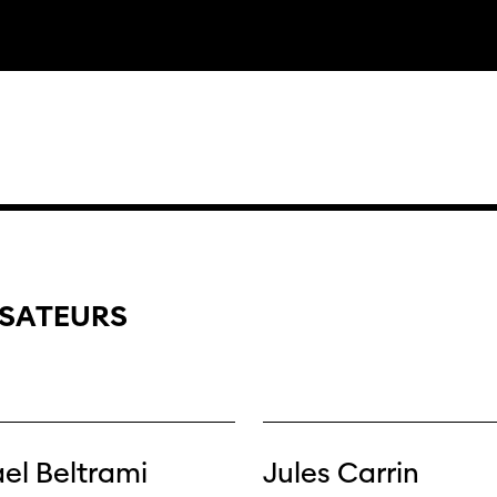
«Panor
Suisse»
filmo
ISATEURS
el Beltrami
Jules Carrin