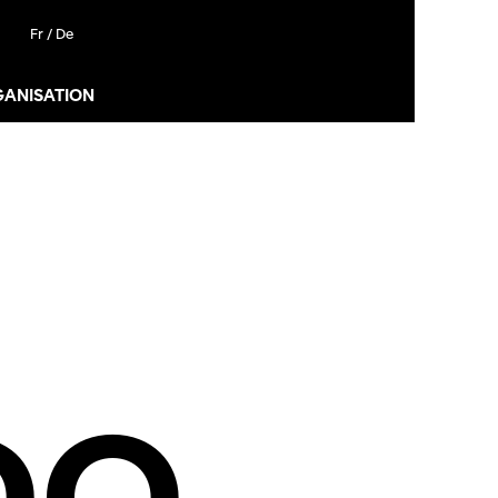
Fr /
De
GANISATION