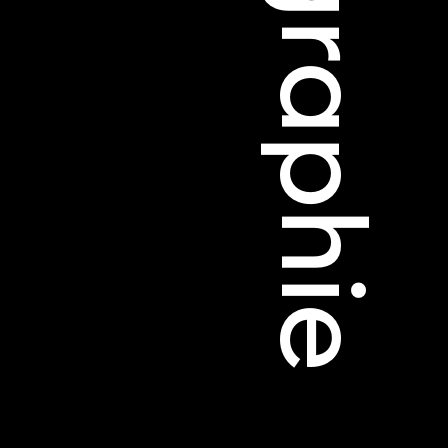
Filmographie
té
s
s annuels
r