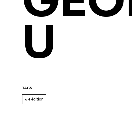
GEO
U
TAGS
61e édition