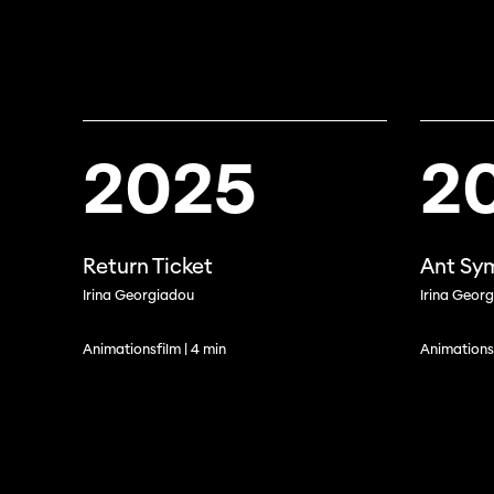
2025
2
Return Ticket
Ant Sy
Irina Georgiadou
Irina Geor
Animationsfilm | 4 min
Animationsf
Professio
Programme 61e édition