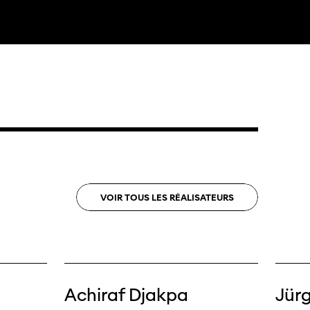
ama
 Locarno
VOIR
TOUS
LES
RÉALISATEURS
Achiraf Djakpa
Jürg