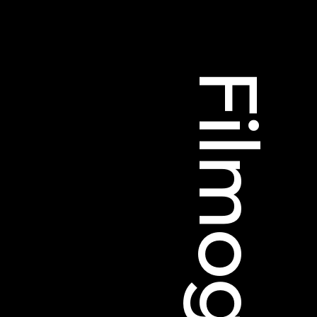
 Soleure
s