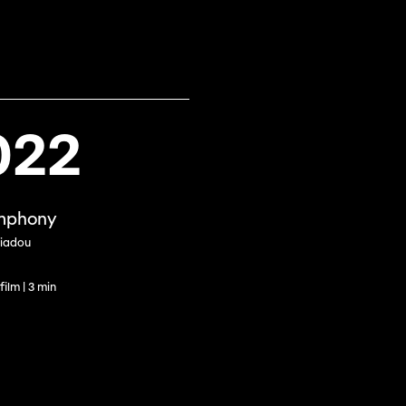
022
mphony
giadou
ilm | 3 min
Journées de
À propo
Équipe
nel.le.s