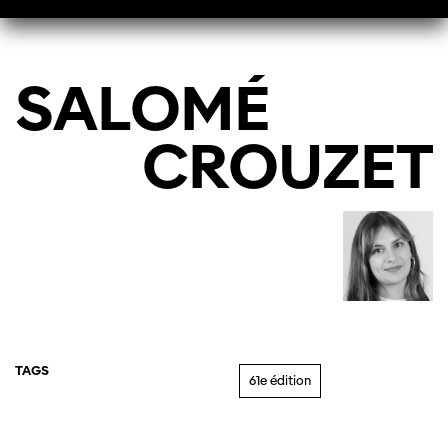
SALOMÉ
CROUZET
TAGS
61e édition