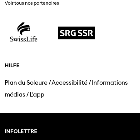
Voir tous nos partenaires
HILFE
Cette page ne s'affiche pas de manière
optimale avec Internet Explorer. Veuillez
utiliser un autre navigateur.
Plan du Soleure
/
Accessibilité
/
Informations
médias
/
L'app
INFOLETTRE