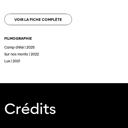
VOIR LA FICHE COMPLÈTE
FILMOGRAPHIE
Camp d'été | 2025
Cette page ne s'affiche pas de manière
Sur nos monts | 2022
optimale avec Internet Explorer. Veuillez
Lux | 2021
utiliser un autre navigateur.
Crédits