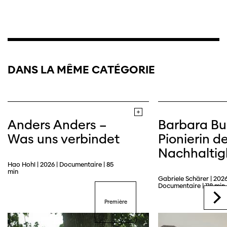
DANS LA MÊME CATÉGORIE
Anders Anders –
Barbara Bu
Was uns verbindet
Pionierin de
Nachhaltig
Hao Hohl | 2026 | Documentaire | 85
Trailer
min
Gabriele Schärer | 2026
Documentaire | 118 min
Première