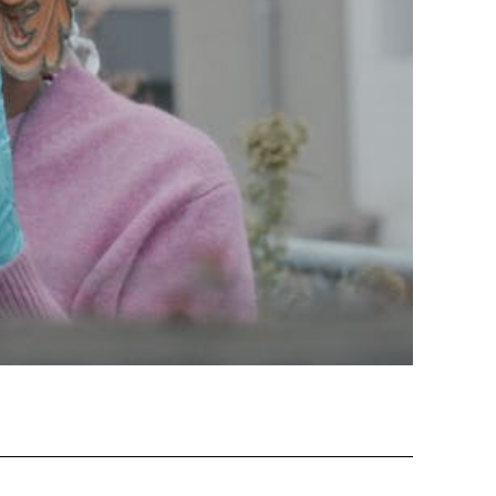
 Soleure
s
té