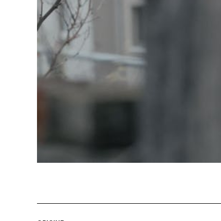
Professio
Programme 61e édition
Inscr
des f
A – Z
Fonds
Prix et Jurys
sous-
Sections
Se co
Soutien