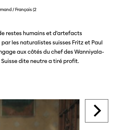
emand / Français (2
s
de restes humains et d'artefacts
s annuels
r les naturalistes suisses Fritz et Paul
s'engage aux côtés du chef des Wanniyala-
uisse dite neutre a tiré profit.
r
ama
 Locarno