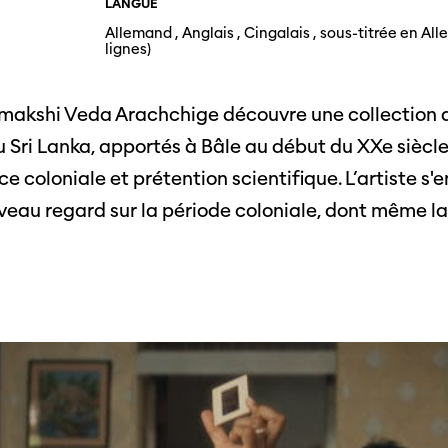
LANGUE
Photos du festival
Association
Cette page ne s'affiche pas de manière
Allemand , Anglais , Cingalais , sous-titrée en All
optimale avec Internet Explorer. Veuillez
lignes)
 aux
SSJS
utiliser un autre navigateur.
ssionnels
Membre
Réseaux sociaux
iumakshi Veda Arachchige découvre une collection 
s à
Instagram
Rapport
ts
i Lanka, apportés à Bâle au début du XXe siècle pa
Facebook
ce coloniale et prétention scientifique. L’artiste 
veau regard sur la période coloniale, dont même la S
Sur l'année
Cinetou
mations
«Panor
as
Suisse»
filmo