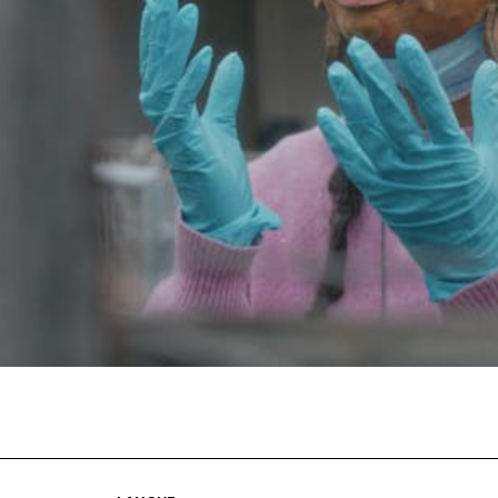
Journées de
À propo
nel.le.s
Équipe
iption
Postes
ilms
contact
 de
titrage
Soutien
Actuel
Magazine
nnecter
Durabili
Podcast