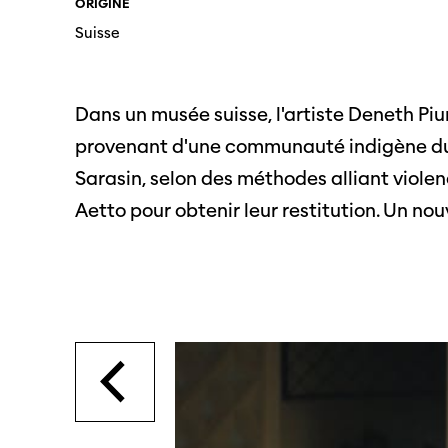
ORIGINE
SO PRO
Partenaires
Suisse
Offre
profe
Informations pratiques
Dans un musée suisse, l'artiste Deneth P
Appel
Billets
proje
provenant d'une communauté indigène du Sr
Sarasin, selon des méthodes alliant violen
Aetto pour obtenir leur restitution. Un nou
Programmes
Médias
précédents
Infor
médi