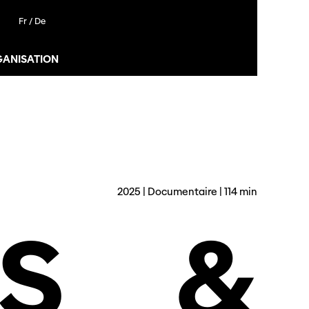
Fr /
De
GANISATION
2025 | Documentaire | 114 min
S
&