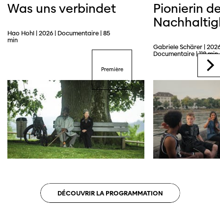
Was uns verbindet
Pionierin de
Nachhaltig
Hao Hohl | 2026 | Documentaire | 85
Trailer
min
Gabriele Schärer | 2026
Documentaire | 118 min
Première
DÉCOUVRIR LA PROGRAMMATION