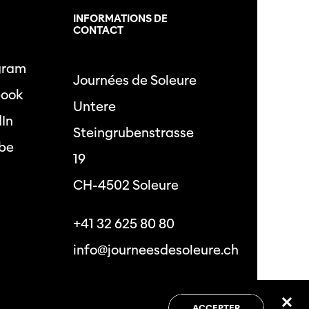
L
INFORMATIONS DE
CONTACT
gram
Journées de Soleure
book
Untere
dIn
Steingrubenstrasse
be
19
CH-4502 Soleure
+41 32 625 80 80
info@journeesdesoleure.ch
 de confidentialité
Conditions générales
ACCEPTER