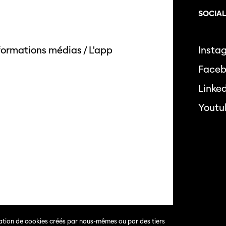
SOCIA
formations médias
/
L'app
Insta
Face
Linke
Youtu
isation de cookies créés par nous-mêmes ou par des tiers
s.
Politique