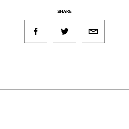
SHARE
Journées de
À propo
nel.le.s
Équipe
iption
Postes
ilms
contact
 de
titrage
Soutien
Actuel
Magazine
nnecter
Durabili
Podcast