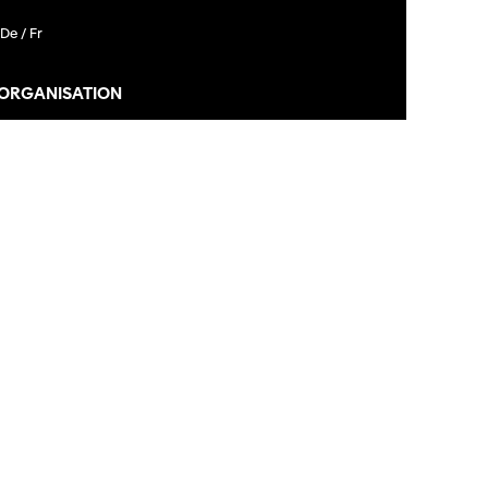
De /
Fr
 ORGANISATION