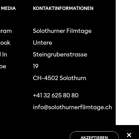
 MEDIA
KONTAKTINFORMATIONEN
gram
Solothurner Filmtage
book
Untere
 In
Steingrubenstrasse
be
19
CH-4502 Solothurn
+41 32 625 80 80
info@solothurnerfilmtage.ch
hutzbestimmungen
Allgemeine
Geschäftsbedingungen
AKZEPTIEREN