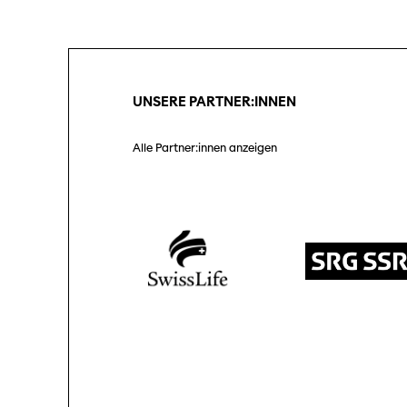
Unterstützung
SO P
Partner:innen
Das
Ang
UNSERE PARTNER:INNEN
Praktische Informationen
Aus
Tickets
Alle Partner:innen anzeigen
Medie
Programmhefte
Med
früherer Ausgaben