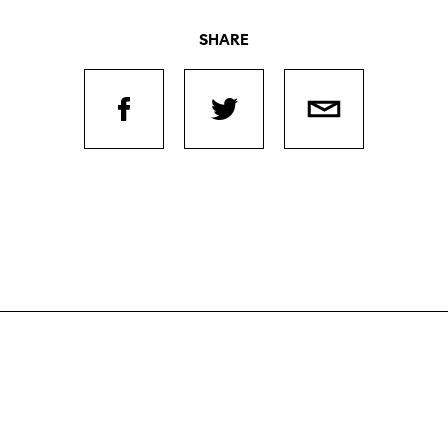
SHARE
Filmtage
Über
Team
Stellen
chaffende
manmeldung
Kontakt
ertitelungsfonds
Unterst
Aktuell
Magazin
in
Nachhal
Podcast