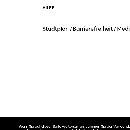
HILFE
Stadtplan
/
Barrierefreiheit
/
Medi
Solothurner Filmtage © 2026. All rights reserved.
Wenn Sie auf dieser Seite weitersurfen, stimmen Sie der Verwendu