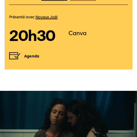
Présenté avec
Noyeux Joël
20h30
Canva
Agenda