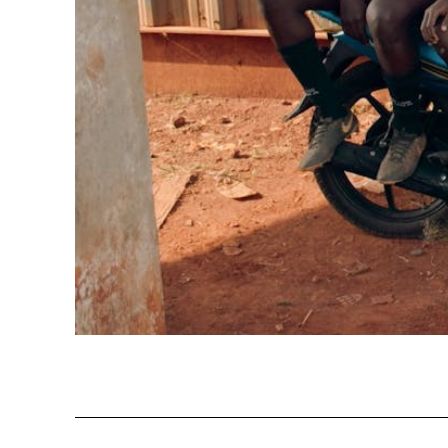
Professio
Programme 61e édition
Inscr
des f
A – Z
Fonds
Prix et Jurys
sous-
Sections
Se co
Soutien