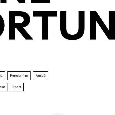
ORTUN
ue
Premier film
Amitié
sse
Sport