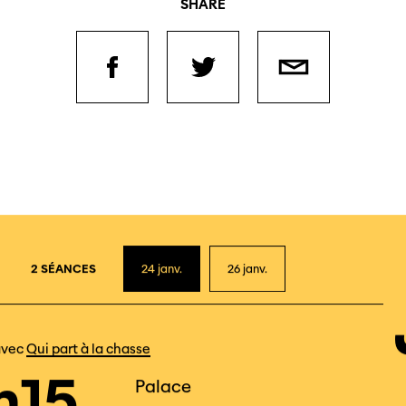
SHARE
2
2 SÉANCES
24
janv.
26
janv.
avec
Qui part à la chasse
h15
Palace