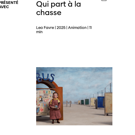
Qui part à la
PRÉSENTÉ
AVEC
chasse
s
Lea Favre | 2025 | Animation | 11
min
s annuels
r
ama
 Locarno