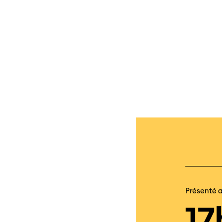
Présenté 
17