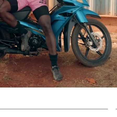
Journées de
À propo
nel.le.s
Équipe
iption
Postes
ilms
contact
 de
titrage
Soutien
Actuel
Magazine
nnecter
Durabili
Podcast