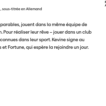
Photos du festival
Association
Cette page ne s'affiche pas de manière
 , sous-titrée en Allemand
optimale avec Internet Explorer. Veuillez
 aux
SSJS
utiliser un autre navigateur.
ssionnels
Membre
Réseaux sociaux
séparables, jouent dans la même équipe de
s à
Instagram
Rapport
Pour réaliser leur rêve – jouer dans un club
ts
Facebook
reconnues dans leur sport. Kevine signe au
 et Fortune, qui espère la rejoindre un jour.
Sur l'année
Cinetou
mations
«Panor
as
Suisse»
filmo