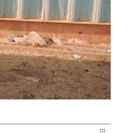
 Soleure
s
té