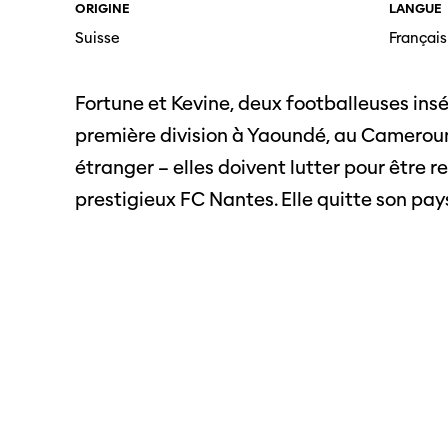
ORIGINE
LANGUE
SO PRO
Partenaires
Suisse
Français
Offre
profe
Fortune et Kevine, deux footballeuses in
Informations pratiques
Appel
première division à Yaoundé, au Cameroun. 
Billets
proje
étranger – elles doivent lutter pour être 
prestigieux FC Nantes. Elle quitte son pays
Programmes
Médias
précédents
Infor
médi