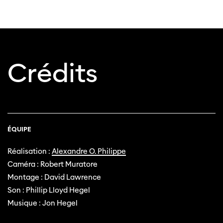
Cette page ne s'affiche pas de manière
optimale avec Internet Explorer. Veuillez
utiliser un autre navigateur.
Crédits
ÉQUIPE
Réalisation :
Alexandre O. Philippe
Caméra : Robert Muratore
Montage : David Lawrence
Son : Phillip Lloyd Hegel
Musique : Jon Hegel