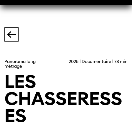
Panorama long
2025 | Documentaire | 78 min
métrage
LES
CHASSERESS
ES