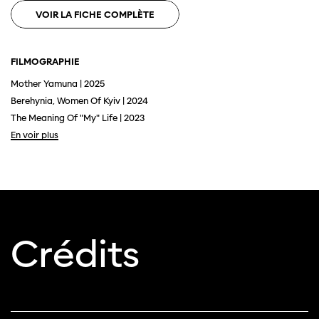
VOIR LA FICHE COMPLÈTE
FILMOGRAPHIE
Mother Yamuna | 2025
Berehynia, Women Of Kyiv | 2024
The Meaning Of "My" Life | 2023
Cette page ne s'affiche pas de manière
En voir plus
optimale avec Internet Explorer. Veuillez
utiliser un autre navigateur.
Crédits