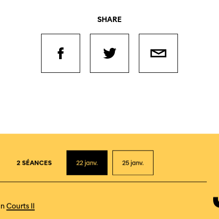
SHARE
2 SÉANCES
22
janv.
25
janv.
en
Courts II