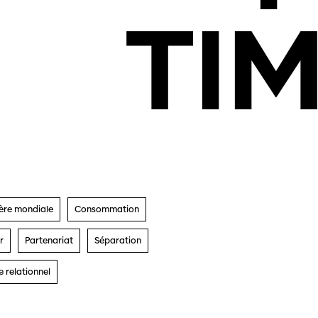
TI
ère
mondiale
Consommation
r
Partenariat
Séparation
 relationnel