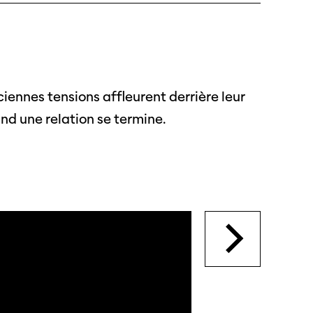
s
s annuels
iennes tensions affleurent derrière leur
nd une relation se termine.
r
ama
 Locarno