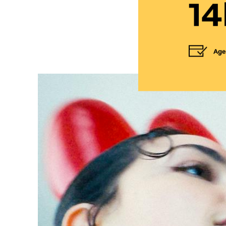
14
Age