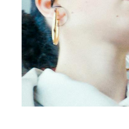
Professio
Programme 61e édition
Inscr
des f
A – Z
Fonds
Prix et Jurys
sous-
Sections
Se co
Soutien