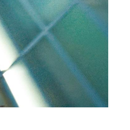
 Soleure
s
té