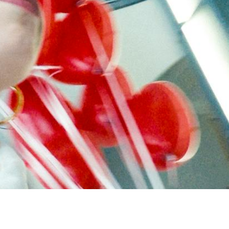
Journées de
À propo
nel.le.s
Équipe
iption
Postes
ilms
contact
 de
titrage
Soutien
Actuel
Magazine
nnecter
Durabili
Podcast