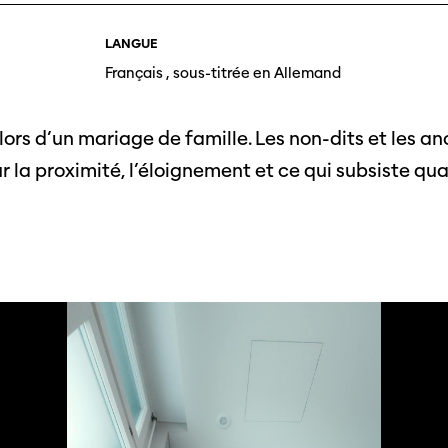
Photos du festival
Association
Cette page ne s'affiche pas de manière
optimale avec Internet Explorer. Veuillez
LANGUE
 aux
SSJS
utiliser un autre navigateur.
Français , sous-titrée en Allemand
ssionnels
Membre
Réseaux sociaux
s à
Instagram
Rapport
s d’un mariage de famille. Les non-dits et les anc
ts
Facebook
 la proximité, l’éloignement et ce qui subsiste qua
Sur l'année
Cinetou
mations
«Panor
as
Suisse»
filmo