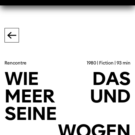
Rencontre
1980 | Fiction | 93 min
WIE
DAS
MEER
UND
SEINE
WOGEN