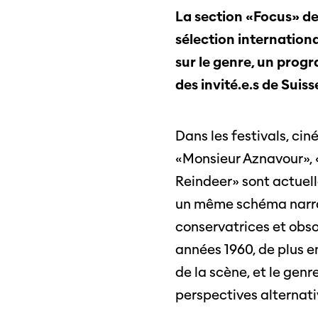
La section «Focus» d
Professio
Programme 61e édition
Inscr
sélection internation
des f
A – Z
sur le genre, un prog
Fonds
Prix et Jurys
des invité.e.s de Suisse
sous-
Sections
Se co
Dans les festivals, ci
«Monsieur Aznavour», 
Soutien
Reindeer» sont actuell
SO PRO
Partenaires
un même schéma narrati
Offre
profe
conservatrices et obsol
années 1960, de plus e
Informations pratiques
Appel
Billets
proje
de la scène, et le ge
perspectives alternati