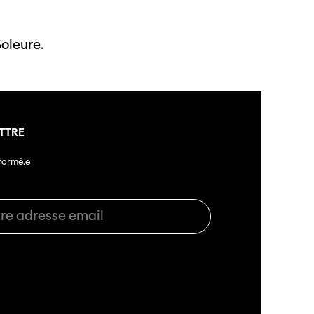
oleure.
TTRE
nformé.e