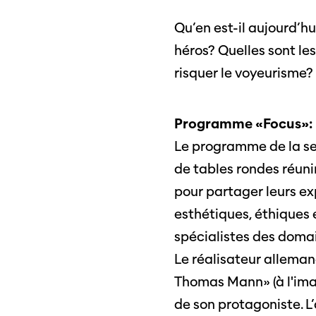
Programmes
Médias
Qu’en est-il aujourd’h
précédents
Infor
héros? Quelles sont le
médi
risquer le voyeurisme?
Programme «Focus»: un
Le programme de la se
de tables rondes réunir
pour partager leurs ex
esthétiques, éthiques 
spécialistes des domai
Le réalisateur allema
Thomas Mann» (à l'imag
de son protagoniste. L’