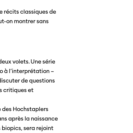
r
 récits classiques de
ama
eut-on montrer sans
 Locarno
eux volets. Une série
o à l’interprétation –
discuter de questions
 critiques et
e des Hochstaplers
ans après la naissance
 biopics, sera rejoint