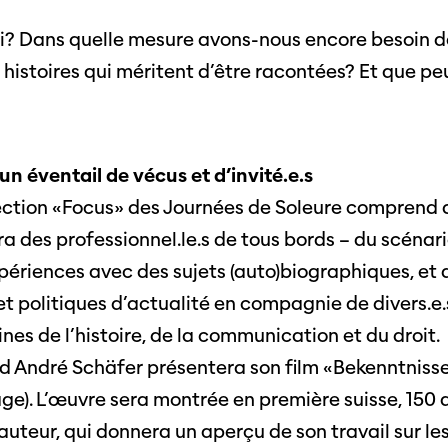
Sur l'année
Cinetou
ui? Dans quelle mesure avons-nous encore besoin de
mations
«Panor
s histoires qui méritent d’être racontées? Et que p
as
Suisse»
filmo
 éventail de vécus et d’invité.e.s
ction «Focus» des Journées de Soleure comprend d
a des professionnel.le.s de tous bords – du scénari
périences avec des sujets (auto)biographiques, et 
et politiques d’actualité en compagnie de divers.e.s
nes de l’histoire, de la communication et du droit.
nd André Schäfer présentera son film «Bekenntniss
e). L’œuvre sera montrée en première suisse, 150 
auteur, qui donnera un aperçu de son travail sur les