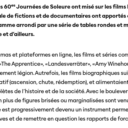
es
es 60
Journées de Soleure ont misé sur les films
nel.le.s
Équipe
iption
ale de fictions et de documentaires ont apportés 
Postes
ilms
ramme arrondi par une série de tables rondes et 
contact
 de
 et d’ailleurs.
titrage
Soutien
Actuel
Magazine
nnecter
Durabili
némas et plateformes en ligne, les films et séries
Podcast
«The Apprentice», «Landesverräter», «Amy Wineho
Photos du festival
ement légion. Autrefois, les films biographiques 
Association
Cette page ne s'affiche pas de manière
optimale avec Internet Explorer. Veuillez
f (ascension, chute, rédemption), et alimentaient
 aux
SSJS
utiliser un autre navigateur.
ssionnels
ètes de l’histoire et de la société. Avec le boulev
Membre
Réseaux sociaux
n plus de figures brisées ou marginalisées sont ve
s à
Instagram
Rapport
ts
nre est progressivement devenu un instrument perm
Facebook
ves et de remettre en question les rapports de forc