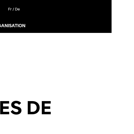
Fr /
De
GANISATION
ES DE