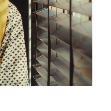
 Soleure
s