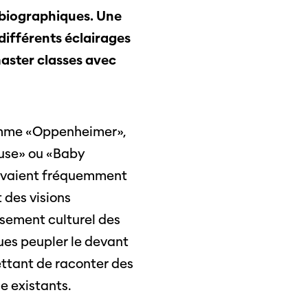
 biographiques. Une
différents éclairages
master classes avec
té
 comme «Oppenheimer»,
use» ou «Baby
suivaient fréquemment
 des visions
ersement culturel des
s
nues peupler le devant
s annuels
ettant de raconter des
e existants.