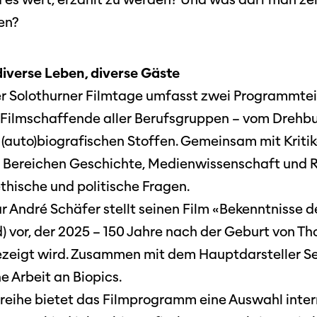
Cinetou
en?
«Panora
Locarn
diverse Leben, diverse Gäste
filmo
r Solothurner Filmtage umfasst zwei Programmteile
 Filmschaffende aller Berufsgruppen – vom Drehb
 (auto)biografischen Stoffen. Gemeinsam mit Kriti
Bereichen Geschichte, Medienwissenschaft und Re
ethische und politische Fragen.
r André Schäfer stellt seinen Film «Bekenntnisse 
) vor, der 2025 – 150 Jahre nach der Geburt von T
ezeigt wird. Zusammen mit dem Hauptdarsteller S
ne Arbeit an Biopics.
sreihe bietet das Filmprogramm eine Auswahl inter