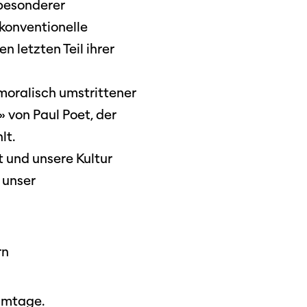
 besonderer
 konventionelle
n letzten Teil ihrer
 moralisch umstrittener
» von Paul Poet, der
lt.
t und unsere Kultur
 unser
rn
ilmtage.