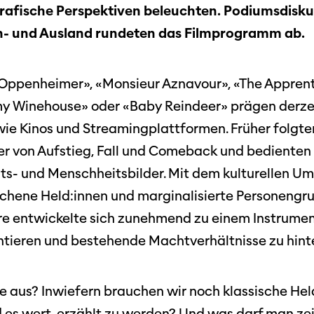
Team
grafische Perspektiven beleuchten. Podiumsdisk
Stellen
n- und Ausland rundeten das Filmprogramm ab.
chaffende
manmeldung
Kontakt
ertitelungsfonds
Unterst
«Oppenheimer», «Monsieur Aznavour», «The Apprent
Aktuell
Magazin
y Winehouse» oder «Baby Reindeer» prägen derzei
in
Nachhal
ie Kinos und Streamingplattformen. Früher folgten
Podcast
r von Aufstieg, Fall und Comeback und bedienten 
Festivalbilder
RO
Verein
Diese Seite wird mit Internet Explorer
ts- und Menschheitsbilder. Mit dem kulturellen U
nicht optimal dargestellt. Bitte
 Industry-
SGSF
verwenden Sie einen anderen Browser.
chene Held:innen und marginalisierte Personengr
ebot
Mitglie
Social
e entwickelte sich zunehmend zu einem Instrumen
schreibungen
Instagram
ntieren und bestehende Machtverhältnisse zu hint
Jahresb
Facebook
te aus? Inwiefern brauchen wir noch klassische He
n
Übers Jahr
ieninfos
d es wert, erzählt zu werden? Und was darf man ze