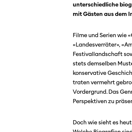
unterschiedliche bio
Programm 61. Ausgabe
mit Gästen aus dem I
Films
A – Z
Fil
Preise und Jurys
Unt
Filme und Serien wie 
Sektionen
«Landesverräter», «Am
Log
Festivallandschaft sow
stets demselben Muste
Unterstützung
SO P
Partner:innen
konservative Geschich
Das
traten vermehrt gebro
Ang
Vordergrund. Das Genr
Praktische Informationen
Aus
Perspektiven zu präse
Tickets
Doch wie sieht es heu
Medie
Programmhefte
Med
Welche Biografien sin