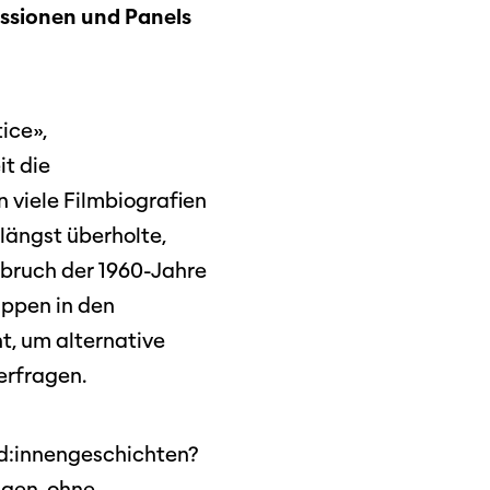
ussionen und Panels
ützen
ice»,
t die
tigkeit
 viele Filmbiografien
längst überholte,
mbruch der 1960-Jahre
uppen in den
dschaft
t, um alternative
erfragen.
erichte
ld:innengeschichten?
igen, ohne