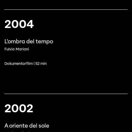
2004
L'ombra del tempo
Fulvio Mariani
Dokumentarfilm | 52 min
2002
Cette page ne s'affiche pas de manière
optimale avec Internet Explorer. Veuillez
utiliser un autre navigateur.
A oriente del sole