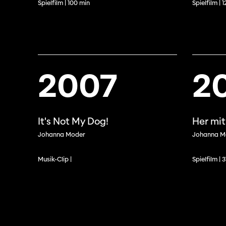
Spielfilm | 100 min
Spielfilm | 
des f
A – Z
Fonds
Prix et Jurys
sous-
Sections
Se co
2007
2
Soutien
SO PRO
Partenaires
Offre
It's Not My Dog!
Her mi
profe
Johanna Moder
Johanna M
Informations pratiques
Appel
Musik-Clip |
Spielfilm | 
Billets
proje
Programmes
Médias
précédents
Infor