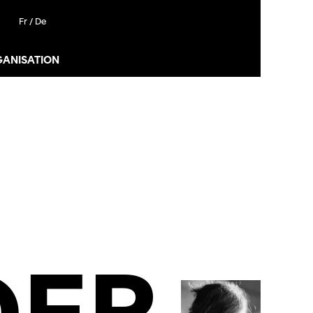
Fr /
De
GANISATION