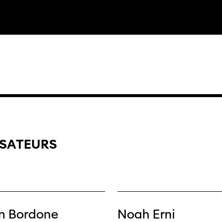
«Panor
as
Suisse»
filmo
ISATEURS
n Bordone
Noah Erni