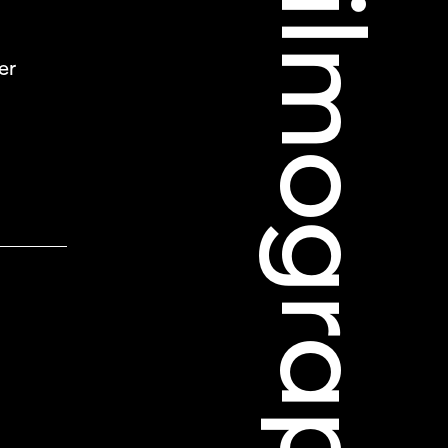
Filmographie
er
 Soleure
s