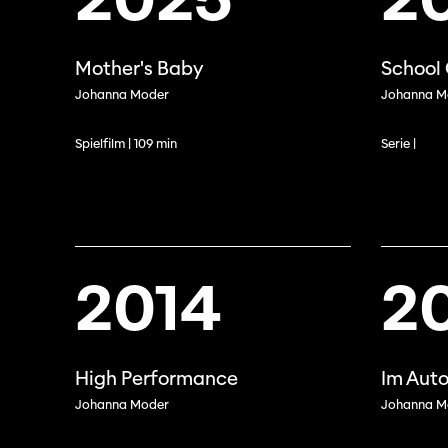
Mother's Baby
School
Johanna Moder
Johanna M
Spielfilm | 109 min
Serie |
2014
2
High Performance
Im Aut
Johanna Moder
Johanna M
Professio
Programme 61e édition
Inscr