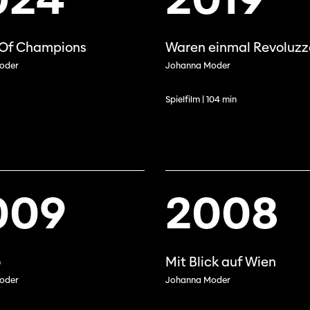
 Of Champions
Waren einmal Revoluzz
oder
Johanna Moder
Spielfilm | 104 min
009
2008
Journées de
o
Mit Blick auf Wien
À propo
oder
Johanna Moder
nel.le.s
Équipe
iption