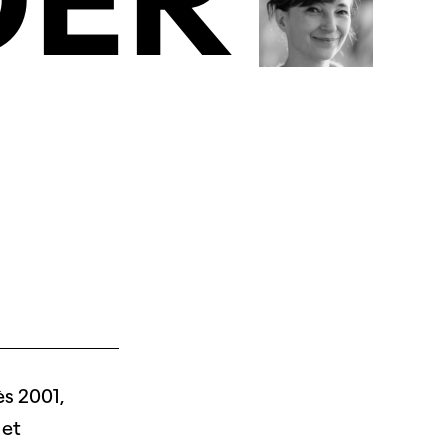
ER
ès 2001,
 et