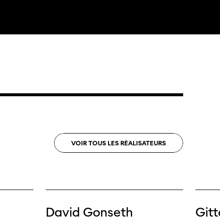
ama
 Locarno
VOIR
TOUS
LES
RÉALISATEURS
David Gonseth
Gitt