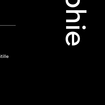
té
tille
s
s annuels
r