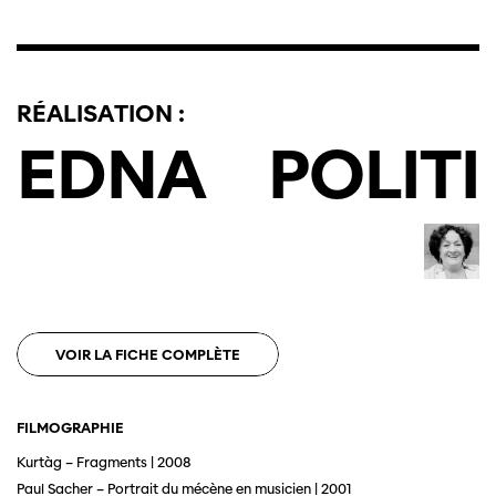
RÉALISATION :
EDNA
POLITI
VOIR LA FICHE COMPLÈTE
Cette page ne s'affiche pas de manière
optimale avec Internet Explorer. Veuillez
utiliser un autre navigateur.
FILMOGRAPHIE
Kurtàg – Fragments | 2008
Paul Sacher – Portrait du mécène en musicien | 2001