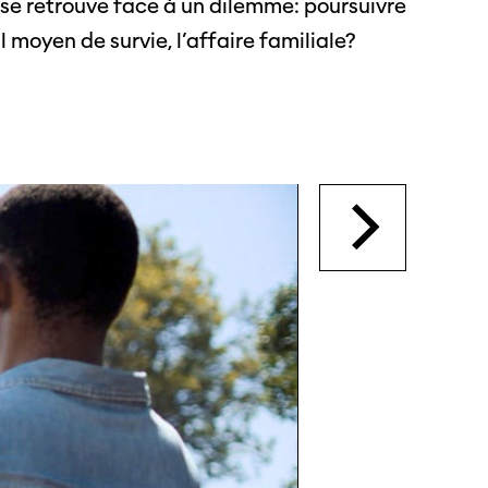
 se retrouve face à un dilemme: poursuivre
 moyen de survie, l’affaire familiale?
s
s annuels
r
ama
 Locarno