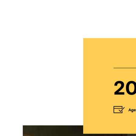
20
Age