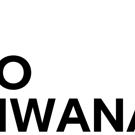
O
HWAN