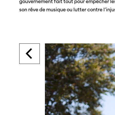
gouvernement fait tout pour empêcher les 
SO PRO
Partenaires
son rêve de musique ou lutter contre l’inju
Offre
profe
Informations pratiques
Appel
Billets
proje
Programmes
Médias
précédents
Infor
médi