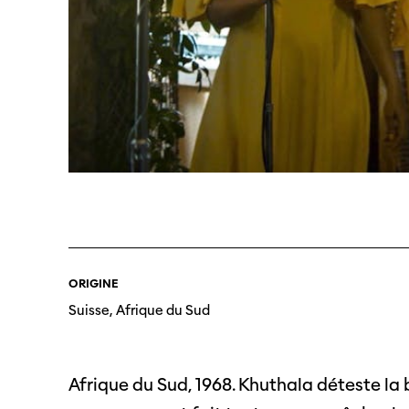
Professio
Programme 61e édition
Inscr
des f
A – Z
ORIGINE
Fonds
Prix et Jurys
Suisse, Afrique du Sud
sous-
Sections
Se co
Afrique du Sud, 1968. Khuthala déteste la b
Soutien