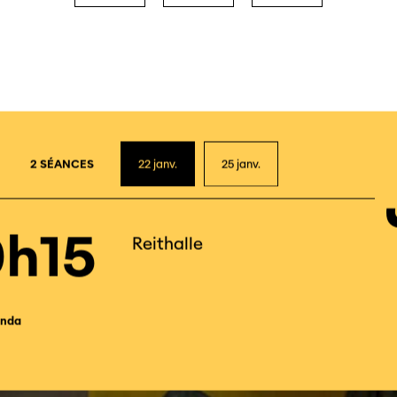
2
2 SÉANCES
22
janv.
25
janv.
h15
Reithalle
nda