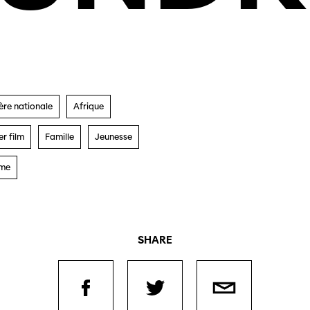
ère
nationale
Afrique
r film
Famille
Jeunesse
sme
SHARE