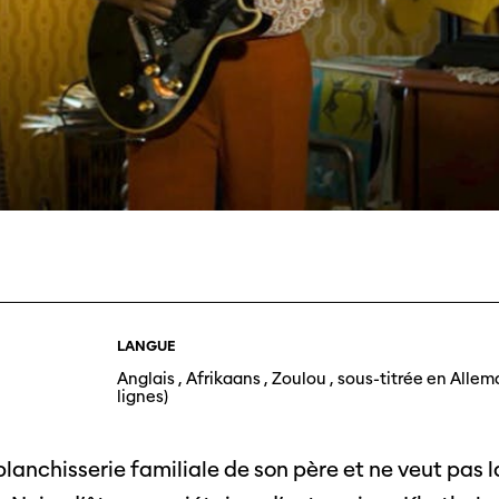
Journées de
À propo
nel.le.s
Équipe
iption
Postes
ilms
contact
LANGUE
 de
Anglais , Afrikaans , Zoulou , sous-titrée en Allem
titrage
Soutien
Actuel
lignes)
Magazine
nnecter
Durabili
Podcast
lanchisserie familiale de son père et ne veut pas l