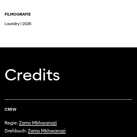
FILMOGRAFIE
Laundry | 2025
Diese Seite wird mit Internet Explorer
nicht optimal dargestellt. Bitte
verwenden Sie einen anderen Browser.
Credits
CREW
Regie:
Zamo Mkhwanazi
Drehbuch:
Zamo Mkhwanazi