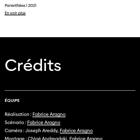
Parenthèse | 2021
En voir plus
Cette page ne s'affiche pas de manière
Crédits
optimale avec Internet Explorer. Veuillez
utiliser un autre navigateur.
ÉQUIPE
Réalisation :
Fabrice Aragno
Scénario :
Fabrice Aragno
Caméra : Joseph Areddy,
Fabrice Aragno
Montage : Chloé Andreadaki,
Fabrice Aragno