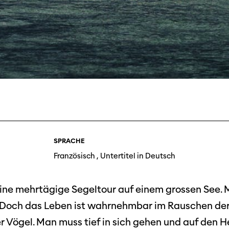
Filmtage
Über
Team
Stellen
SPRACHE
chaffende
Französisch , Untertitel in Deutsch
manmeldung
Kontakt
ertitelungsfonds
Unterst
Aktuell
in eine mehrtägige Segeltour auf einem grossen Se
Magazin
in
Nachhal
 Doch das Leben ist wahrnehmbar im Rauschen der 
Podcast
 Vögel. Man muss tief in sich gehen und auf den H