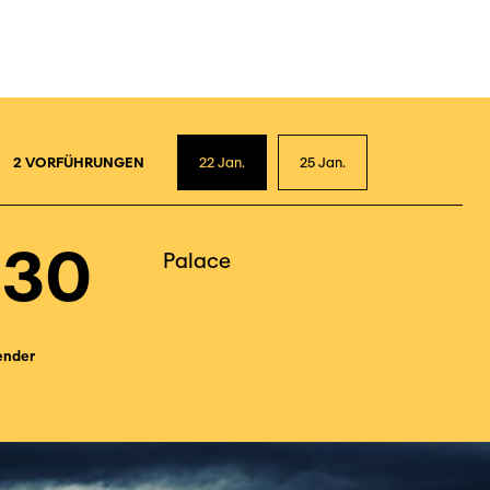
2
2 VORFÜHRUNGEN
22
Jan.
25
Jan.
h30
Palace
ender