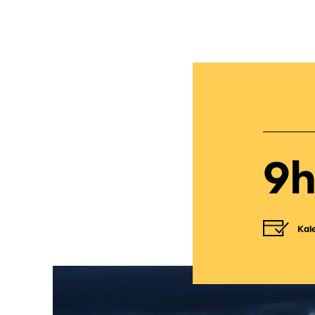
9
Kal