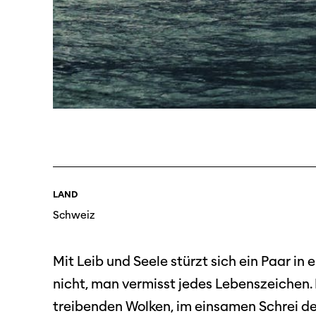
Programm 61. Ausgabe
LAND
Films
A – Z
Schweiz
Fil
Preise und Jurys
Unt
Sektionen
Mit Leib und Seele stürzt sich ein Paar 
Log
nicht, man vermisst jedes Lebenszeichen.
treibenden Wolken, im einsamen Schrei der
Unterstützung