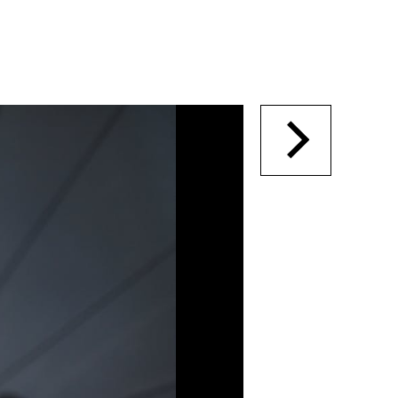
dschaft
erichte
r
ma Suisse»
o