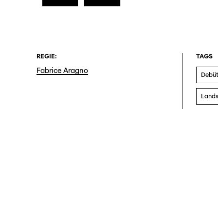
REGIE:
TAGS
Fabrice Aragno
Debüt
Lands