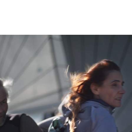
Festivalbilder
RO
Verein
Diese Seite wird mit Internet Explorer
nicht optimal dargestellt. Bitte
 Industry-
SGSF
verwenden Sie einen anderen Browser.
ebot
Mitglie
Social
schreibungen
Instagram
Jahresb
Facebook
n
Übers Jahr
ieninfos
Cinetou
«Panora
Locarn
filmo