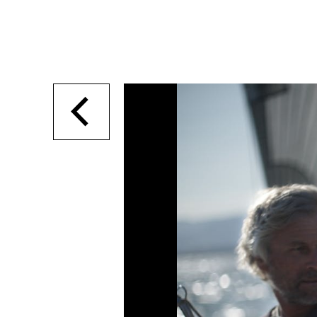
SO P
Partner:innen
Das
Ang
Praktische Informationen
Aus
Tickets
Medie
Programmhefte
Med
früherer Ausgaben