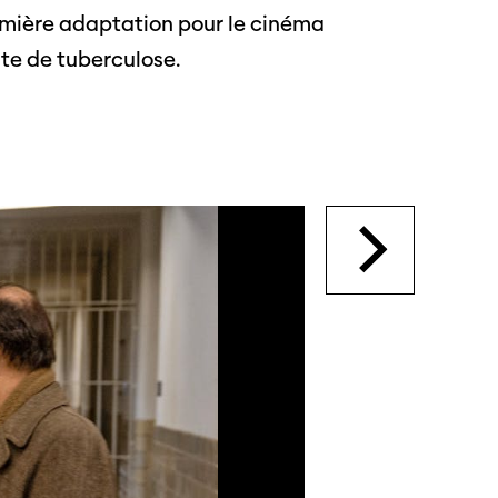
remière adaptation pour le cinéma
nte de tuberculose.
s
s annuels
r
ama
 Locarno