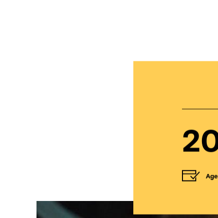
2
Age