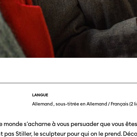
Journées de
À propo
nel.le.s
Équipe
iption
Postes
ilms
contact
LANGUE
 de
Allemand , sous-titrée en Allemand / Français (2 l
titrage
Soutien
Actuel
Magazine
nnecter
Durabili
e monde s’acharne à vous persuader que vous êtes 
Podcast
st pas Stiller, le sculpteur pour qui on le prend. Dé