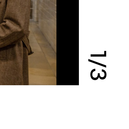
1
/
3