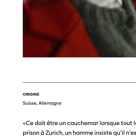
Professio
Programme 61e édition
Inscr
des f
A – Z
ORIGINE
Fonds
Prix et Jurys
Suisse, Allemagne
sous-
Sections
Se co
«Ce doit être un cauchemar lorsque tout l
prison à Zurich, un homme insiste qu’il n’e
Soutien