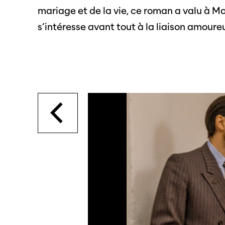
mariage et de la vie, ce roman a valu à M
SO PRO
Partenaires
Offre
s’intéresse avant tout à la liaison amoure
profe
Informations pratiques
Appel
Billets
proje
Programmes
Médias
précédents
Infor
médi