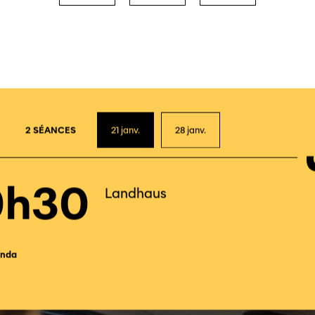
2
2 SÉANCES
21
janv.
28
janv.
0h30
Landhaus
nda