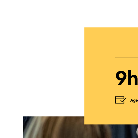
9h
Age