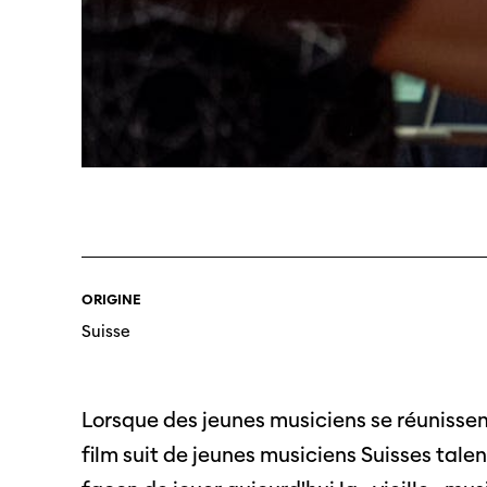
Professio
Programme 61e édition
Inscr
ORIGINE
des f
A – Z
Suisse
Fonds
Prix et Jurys
sous-
Sections
Lorsque des jeunes musiciens se réunissent
Se co
film suit de jeunes musiciens Suisses talent
Soutien