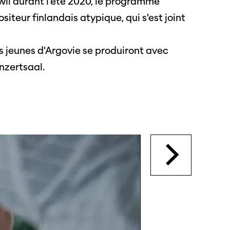
swil durant l'été 2020, le programme
teur finlandais atypique, qui s'est joint
s
s jeunes d'Argovie se produiront avec
s annuels
onzertsaal.
r
ama
 Locarno