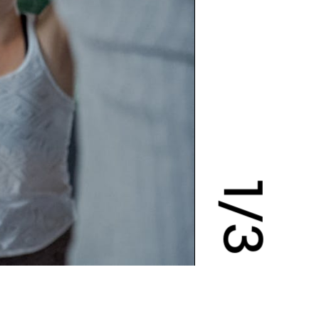
1
/
3