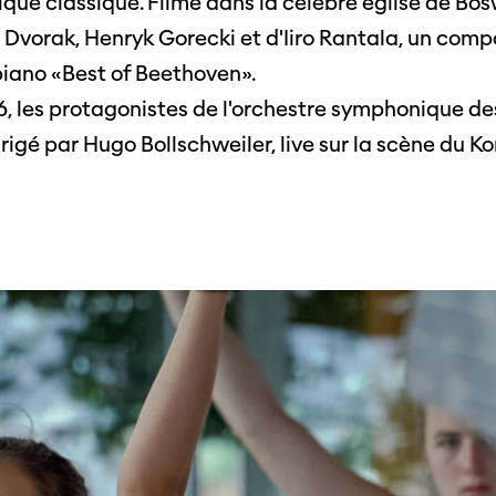
sique classique. Filmé dans la célèbre église de Bo
Photos du festival
Association
Cette page ne s'affiche pas de manière
orak, Henryk Gorecki et d'Iiro Rantala, un composi
optimale avec Internet Explorer. Veuillez
 aux
SSJS
utiliser un autre navigateur.
piano «Best of Beethoven».
ssionnels
Membre
Réseaux sociaux
, les protagonistes de l'orchestre symphonique de
s à
Instagram
Rapport
rigé par Hugo Bollschweiler, live sur la scène du K
ts
Facebook
Sur l'année
Cinetou
mations
«Panor
as
Suisse»
filmo