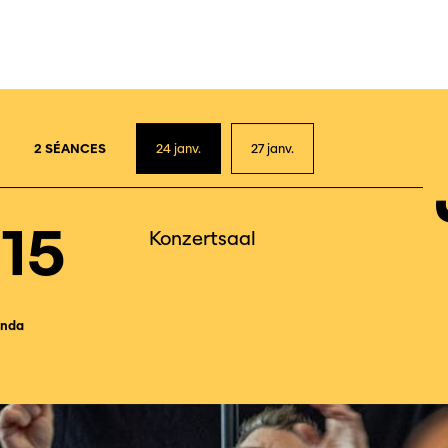
2
2 SÉANCES
24
janv.
27
janv.
15
Konzertsaal
nda