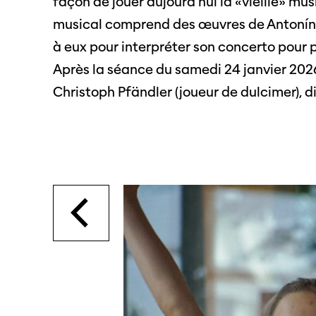
façon de jouer aujourd'hui la «vieille» mu
SO PRO
Partenaires
musical comprend des œuvres de Antonín Dv
Offre
à eux pour interpréter son concerto pour 
profe
Après la séance du samedi 24 janvier 2026
Informations pratiques
Appel
Christoph Pfändler (joueur de dulcimer), di
Billets
proje
Programmes
Médias
précédents
Infor
médi