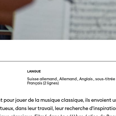
Journées de
À propo
nel.le.s
Équipe
iption
Postes
LANGUE
ilms
Suisse allemand , Allemand , Anglais , sous-titré
contact
Français (2 lignes)
 de
titrage
Soutien
Actuel
Magazine
 pour jouer de la musique classique, ils envoient u
nnecter
Durabili
ueux, dans leur travail, leur recherche d'inspiratio
Podcast