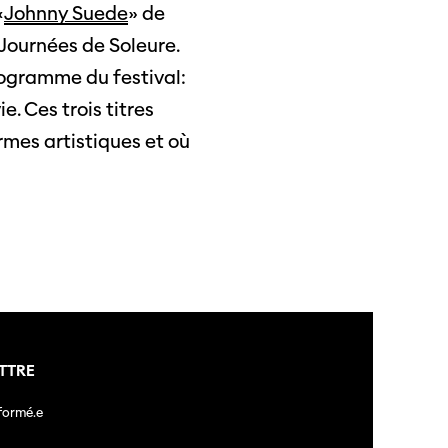
«
Johnny Suede
» de
Journées de Soleure.
rogramme du festival:
e. Ces trois titres
rmes artistiques et où
TTRE
nformé.e