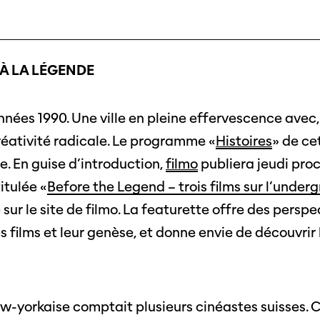
Instagram
Rapport
ts
Facebook
Sur l'année
À LA LÉGENDE
Cinetou
mations
«Panor
as
nées 1990. Une ville en pleine effervescence avec, 
Suisse»
créativité radicale. Le programme «
Histoires
» de ce
filmo
. En guise d’introduction,
filmo
publiera jeudi proch
itulée «
Before the Legend – trois films sur l’unde
e sur le site de filmo. La featurette offre des perspe
s films et leur genèse, et donne envie de découvri
ew-yorkaise comptait plusieurs cinéastes suisses. 