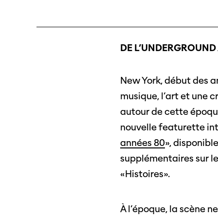
Billets
proje
DE L’UNDERGROUND 
Programmes
Médias
précédents
Infor
médi
New York, début des an
musique, l’art et une 
autour de cette époque
nouvelle featurette int
années 80
», disponibl
supplémentaires sur le
«Histoires».
À l’époque, la scène n