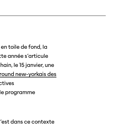
s annuels
r
ama
en toile de fond, la
 Locarno
tte année s’articule
ain, le 15 janvier, une
rground new-yorkais des
ctives
r le programme
C’est dans ce contexte