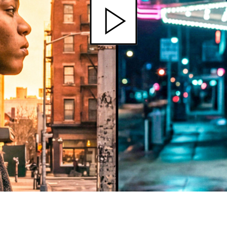
Journées de
À propo
nel.le.s
Équipe
iption
Postes
ilms
contact
 de
titrage
Soutien
Actuel
Magazine
nnecter
Durabili
Podcast
Photos du festival
Association
Cette page ne s'affiche pas de manière
optimale avec Internet Explorer. Veuillez
 aux
SSJS
utiliser un autre navigateur.
ssionnels
Membre
Réseaux sociaux
s à