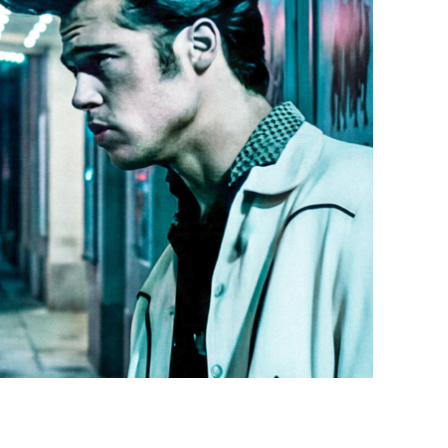
 Soleure
s
té
s