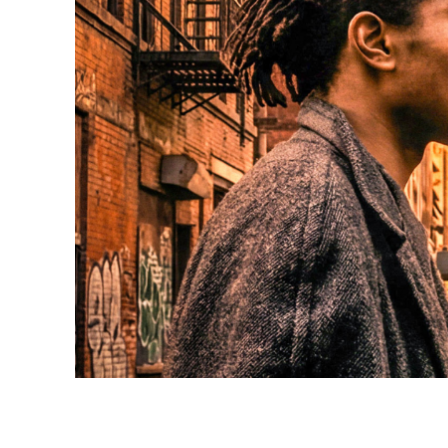
Professio
Programme 61e édition
Inscr
des f
A – Z
Fonds
Prix et Jurys
sous-
Sections
Se co
Soutien
SO PRO
Partenaires
Offre
profe
Informations pratiques
Appel