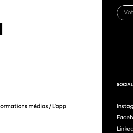
SOCIA
formations médias
/
L'app
Insta
Face
Linke