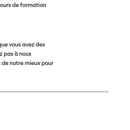
cours de formation
 que vous avez des
 Soleure
ez pas à nous
s
s de notre mieux pour
té