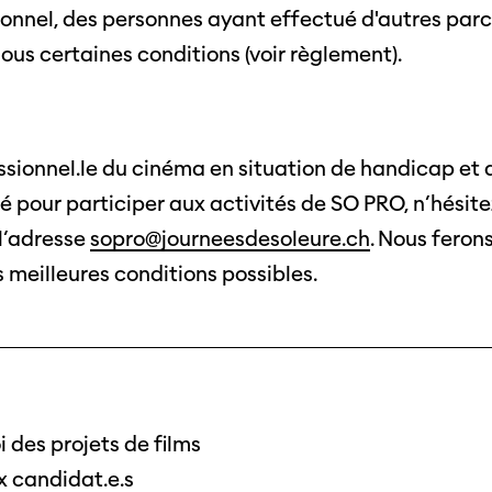
tionnel, des personnes ayant effectué d'autres par
ous certaines conditions (voir règlement).
essionnel.le du cinéma en situation de handicap et
Journées de
té pour participer aux activités de SO PRO, n’hésit
À propo
l’adresse
sopro@journeesdesoleure.ch
. Nous feron
nel.le.s
Équipe
s meilleures conditions possibles.
iption
Postes
ilms
contact
 de
titrage
Soutien
Actuel
Magazine
nnecter
Durabili
i des projets de films
Podcast
x candidat.e.s