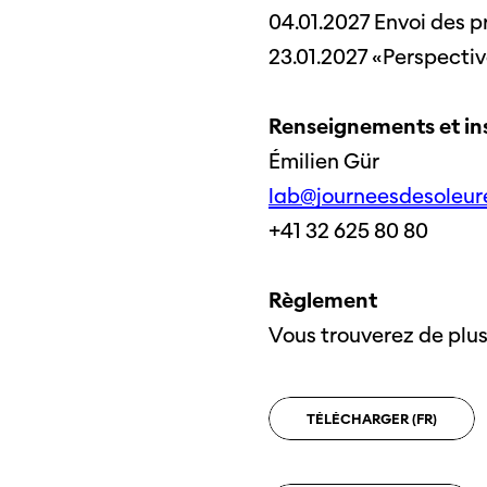
04.01.2027 Envoi des pr
SO PRO
Partenaires
Offre
23.01.2027 «Perspecti
profe
Informations pratiques
Appel
Renseignements et in
Billets
proje
Émilien Gür
lab@journeesdesoleur
+41 32 625 80 80
Programmes
Médias
précédents
Infor
Règlement
médi
Vous trouverez de plus
TÉLÉCHARGER
(FR)