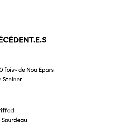
ÉCÉDENT.E.S
0 fois» de Noa Epars
 Steiner
iffod
l Sourdeau