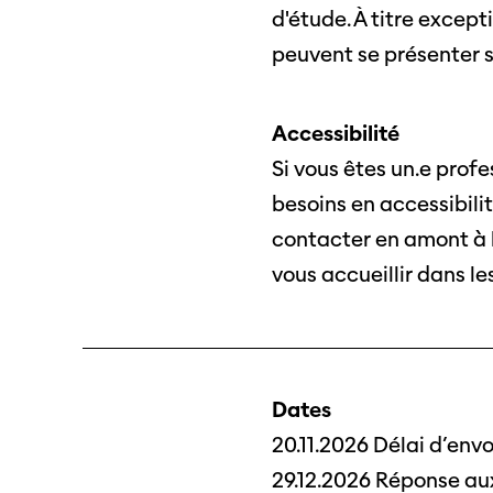
d'étude. À titre excep
peuvent se présenter s
Accessibilité
Si vous êtes un.e prof
besoins en accessibili
contacter en amont à 
Professio
vous accueillir dans le
Programme 61e édition
Inscr
des f
A – Z
Fonds
Prix et Jurys
sous-
Sections
Dates
Se co
20.11.2026 Délai d’envo
29.12.2026 Réponse au
Soutien