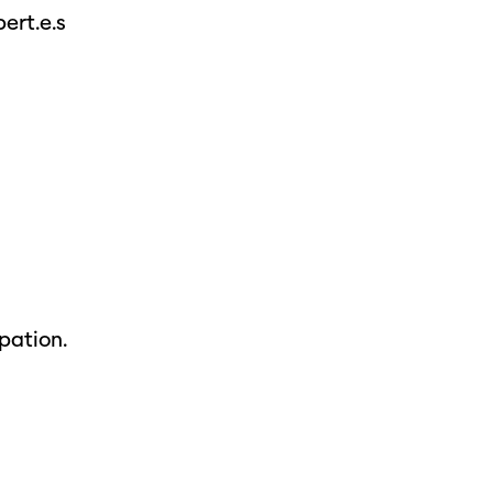
ert.e.s
s
s annuels
r
ama
 Locarno
pation.