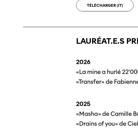
TÉLÉCHARGER
(IT)
LAURÉAT.E.S PR
2026
«La mine a hurlé 22'00
«Transfer» de Fabienne
2025
«Masha» de Camille Br
«Drains of you» de Cie