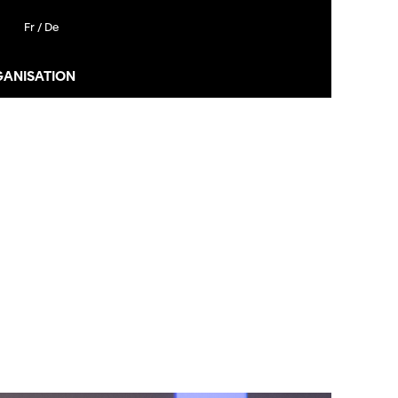
Fr /
De
GANISATION