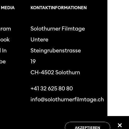
 MEDIA
KONTAKTINFORMATIONEN
gram
Solothurner Filmtage
book
Untere
 In
Steingrubenstrasse
be
19
CH-4502 Solothurn
+41 32 625 80 80
info@solothurnerfilmtage.ch
hutzbestimmungen
Allgemeine
Geschäftsbedingungen
AKZEPTIEREN