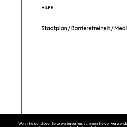
HILFE
Stadtplan
/
Barrierefreiheit
/
Medi
Solothurner Filmtage © 2026. All rights reserved.
Wenn Sie auf dieser Seite weitersurfen, stimmen Sie der Verwendu