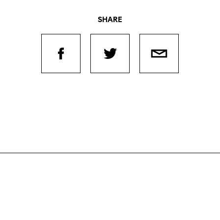
SHARE
Filmtage
Über
Team
Stellen
chaffende
manmeldung
Kontakt
ertitelungsfonds
Unterst
Aktuell
Magazin
in
Nachhal
Podcast