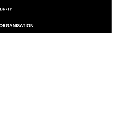
De /
Fr
 ORGANISATION