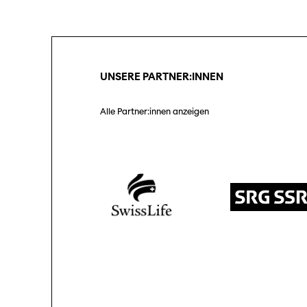
Unterstützung
SO P
Partner:innen
Das
Ang
UNSERE PARTNER:INNEN
Praktische Informationen
Aus
Tickets
Alle Partner:innen anzeigen
Medie
Programmhefte
Med
früherer Ausgaben