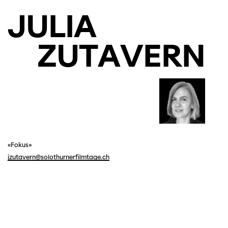
JULIA
ZUTAVERN
«Fokus»
jzutavern@solothurnerfilmtage.ch