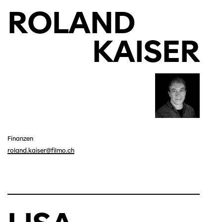
ROLAND
KAISER
Finanzen
roland.kaiser@filmo.ch