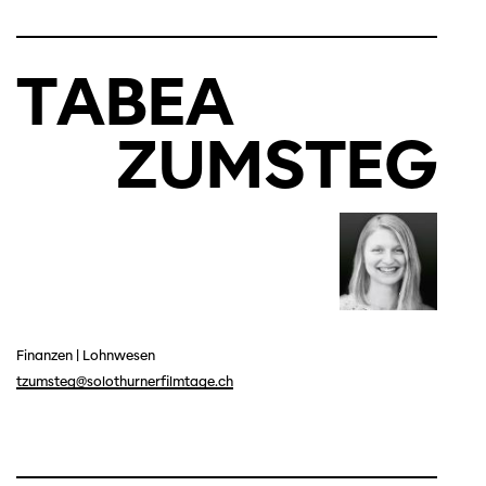
TABEA
ZUMSTEG
Finanzen
|
Lohnwesen
tzumsteg@solothurnerfilmtage.ch