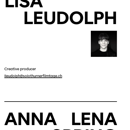
LISA
LEUDOLPH
Creative producer
lleudolph@solothurnerfilmtage.ch
ANNA
LENA