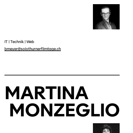
IT
|
Technik
|
Web
bmeyer@solothurnerfilmtage.ch
MARTINA
MONZEGLIO