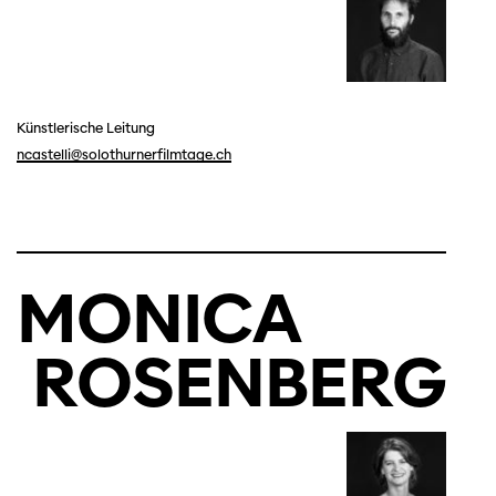
Künstlerische Leitung
ncastelli@solothurnerfilmtage.ch
MONICA
ROSENBERG