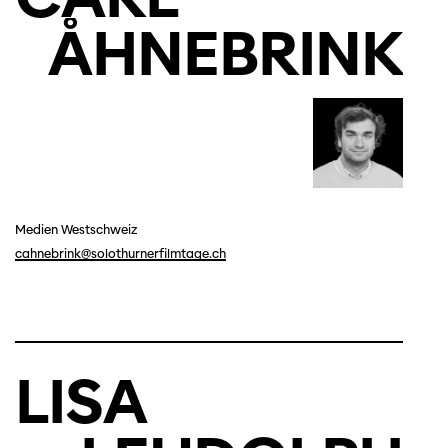
ÅHNEBRINK
Medien Westschweiz
cahnebrink@solothurnerfilmtage.ch
LISA