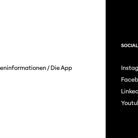
SOCIAL
eninformationen
/
Die App
Insta
Face
Linked
Youtu