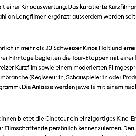
Podcast
eit einer Kinoauswertung. Das kuratierte Kurzfilm
ahl an Langfilmen ergänzt; ausserdem werden sei
Festivalbilder
RO
Verein
Diese Seite wird mit Internet Explorer
nicht optimal dargestellt. Bitte
 Industry-
SGSF
verwenden Sie einen anderen Browser.
ebot
Mitglie
Social
rlich in mehr als 20 Schweizer Kinos Halt und err
schreibungen
Instagram
Jahresb
ner Filmtage begleiten die Tour-Etappen mit einer
Facebook
eizer Kurzfilm sowie einem moderierten Filmgesp
n
lmbranche (Regisseur:in, Schauspieler:in oder Prod
Übers Jahr
ieninfos
ramm). Die Anlässe werden jeweils mit einem reich
Cinetou
«Panora
Locarn
:innen bietet die Cinetour ein einzigartiges Kino-E
filmo
r Filmschaffende persönlich kennenzulernen. Den