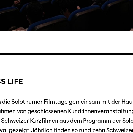
Filmtage
Über
S LIFE
Team
Stellen
chaffende
n die Solothurner Filmtage gemeinsam mit der Ha
manmeldung
Kontakt
Rahmen von geschlossenen Kund:innenveranstaltung
ertitelungsfonds
Unterst
Aktuell
 Schweizer Kurzfilmen aus dem Programm der Sol
Magazin
al gezeigt. Jährlich finden so rund zehn Schweizer
in
Nachhal