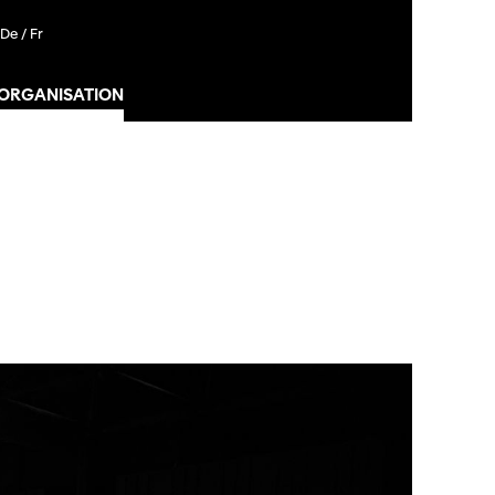
De /
Fr
 ORGANISATION