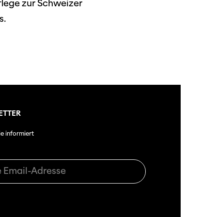
flege zur Schweizer
s.
ETTER
ie informiert