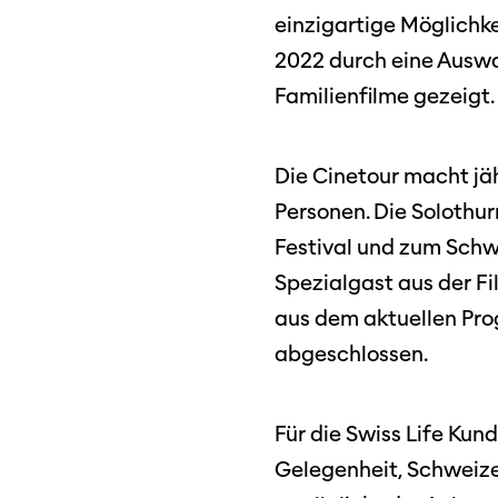
einzigartige Möglichk
Unterstützung
2022 durch eine Ausw
SO P
Partner:innen
Familienfilme gezeigt.
Das
Ang
Die Cinetour macht jäh
Praktische Informationen
Aus
Personen. Die Solothur
Tickets
Festival und zum Schw
Medie
Spezialgast aus der Fi
Programmhefte
Med
aus dem aktuellen Prog
früherer Ausgaben
abgeschlossen.
Für die Swiss Life Kund
Gelegenheit, Schweize