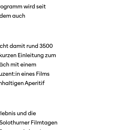
programm wird seit
tdem auch
dschaft
eicht damit rund 3500
erichte
 kurzen Einleitung zum
räch mit einem
uzent:in eines Films
haltigen Aperitif
r
ma Suisse»
o
rlebnis und die
 Solothurner Filmtagen