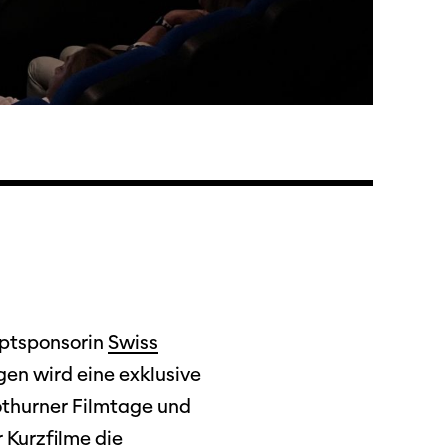
uptsponsorin
Swiss
en wird eine exklusive
ützen
othurner Filmtage und
 Kurzfilme die
tigkeit