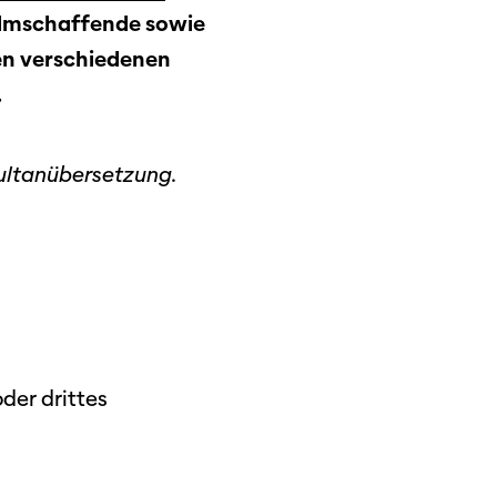
ilmschaffende sowie
den verschiedenen
.
multanübersetzung.
der drittes