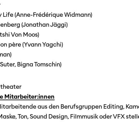
:
My Life (Anne-Frédérique Widmann)
enberg (Jonathan Jäggi)
tshi Von Moos)
mon père (Yvann Yagchi)
Filmtage
man)
Über
Suter, Bigna Tomschin)
Team
Stellen
dttheater
chaffende
he Mitarbeiter:innen
manmeldung
Kontakt
Mitarbeitende aus den Berufsgruppen Editing, Kam
ertitelungsfonds
Unterst
Aktuell
aske, Ton, Sound Design, Filmmusik oder VFX stelle
Magazin
in
Nachhal
Podcast