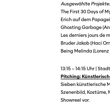
Ausgewählte Projekte
The First 30 Days of 
Erich auf dem Papagei
Ghosting Garbage (An
Les derniers jours de 
Bruder Jakob (Haci Or
Being Melinda (Lorenz 
Programm 61. Ausgabe
13:15 – 14:15 Uhr | Sta
Films
A – Z
Pitching: Künstlerisc
Fil
Preise und Jurys
Sieben künstlerische 
Unt
Sektionen
Szenenbild, Kostüme, M
Log
Showreel vor.
Unterstützung