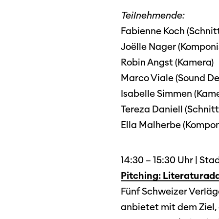
SO P
Partner:innen
Teilnehmende:
Das
Fabienne Koch (Schnitt
Ang
Joëlle Nager (Komponi
Praktische Informationen
Aus
Robin Angst (Kamera)
Tickets
Marco Viale (Sound De
Isabelle Simmen (Kame
Medie
Tereza Daniell (Schnitt
Programmhefte
Med
früherer Ausgaben
Ella Malherbe (Kompon
14:30 – 15:30 Uhr | St
Pitching: Literatura
Fünf Schweizer Verläge 
anbietet mit dem Ziel,