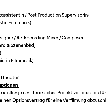
Festivalbilder
RO
Verein
Diese Seite wird mit Internet Explorer
nicht optimal dargestellt. Bitte
 Industry-
SGSF
verwenden Sie einen anderen Browser.
assistentin / Post Production Supervisorin)
ebot
Mitglie
Social
stin Filmmusik)
schreibungen
Instagram
Jahresb
Facebook
signer / Re-Recording Mixer / Composer)
ra & Szenenbild)
n
Übers Jahr
)
ieninfos
Cinetou
istin Filmmusik)
«Panora
Locarn
adttheater
filmo
daptionen
stellen je ein literarisches Projekt vor, das sich fü
 einen Optionsvertrag für eine Verfilmung abzuschli