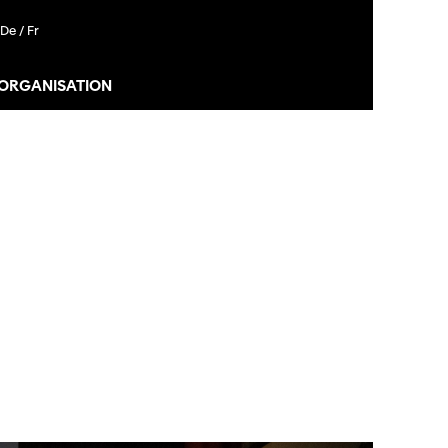
De /
Fr
 ORGANISATION