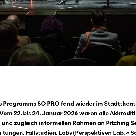
es Programms SO PRO fand wieder im Stadttheat
 Vom 22. bis 24. Januar 2026 waren alle Akkrediti
 und zugleich informellen Rahmen an Pitching Se
tungen, Fallstudien, Labs (
Perspektiven Lab
,
«
S