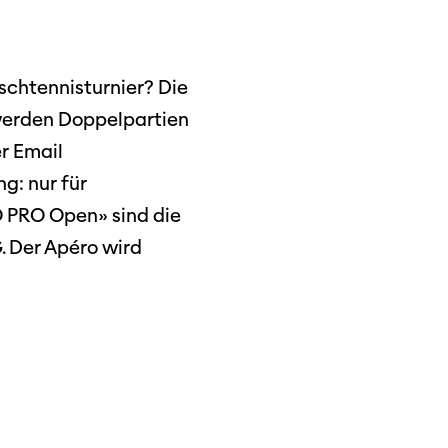
schtennisturnier? Die
werden Doppelpartien
r Email
g: nur für
O PRO Open» sind die
 Der Apéro wird