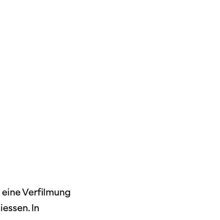
dschaft
erichte
r
ma Suisse»
o
r eine Verfilmung
essen. In