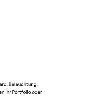
era, Beleuchtung,
ützen
n ihr Portfolio oder
tigkeit