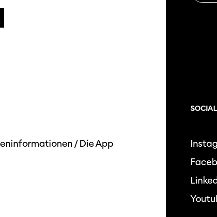
filmo
SOCIAL
eninformationen
/
Die App
Insta
Face
Linked
Youtu