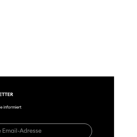
ützen
tigkeit
dschaft
erichte
ETTER
ie informiert
r
ma Suisse»
o