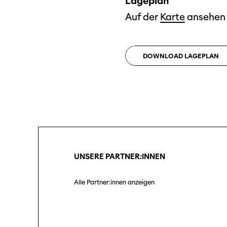
Lageplan
Fil
Sektionen
Auf der
Karte
ansehen
Unt
Log
DOWNLOAD
LAGEPLAN
Unterstützung
Partner:innen
SO P
Pro
Praktische Informationen
Tickets
Medie
UNSERE PARTNER:INNEN
Med
Programmhefte
Alle Partner:innen anzeigen
früherer Ausgaben