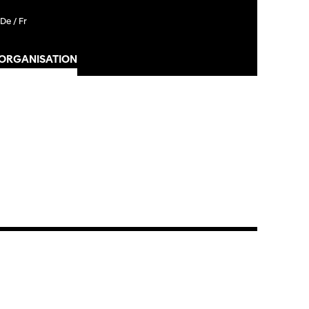
De /
Fr
 ORGANISATION