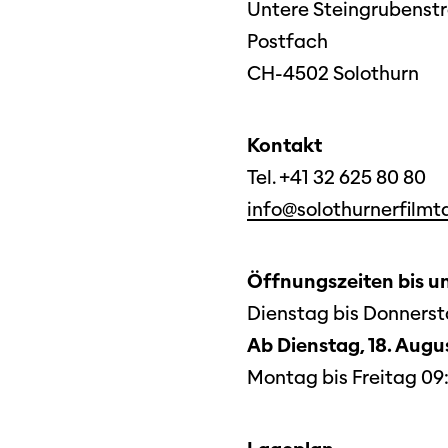
Untere Steingrubenstr
Postfach
CH-4502 Solothurn
Kontakt
Tel. +41 32 625 80 80
info@solothurnerfilmt
Öffnungszeiten bis un
Dienstag bis Donnersta
Ab Dienstag, 18. Augu
Programm 61. Ausgabe
Montag bis Freitag 09:0
A – Z
Films
Preise und Jurys