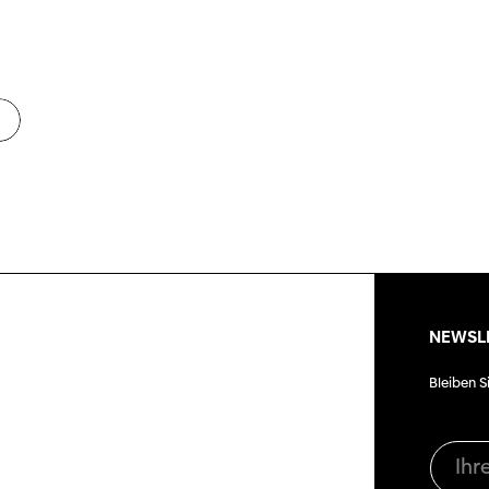
manmeldung
Unterst
Aktuell
Magazin
ertitelungsfonds
Nachhal
Podcast
in
Festivalbilder
Verein
Diese Seite wird mit Internet Explorer
nicht optimal dargestellt. Bitte
SGSF
RO
verwenden Sie einen anderen Browser.
gramm 2026
Mitglie
Social
Instagram
Jahresb
Facebook
n
ieninfos
NEWSL
Übers Jahr
Bleiben S
Cinetou
«Panora
Locarn