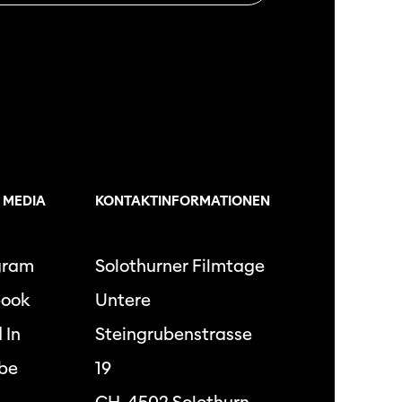
 MEDIA
KONTAKTINFORMATIONEN
gram
Solothurner Filmtage
book
Untere
 In
Steingrubenstrasse
be
19