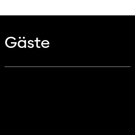
Gäste
Diese Seite wird mit Internet Explorer
nicht optimal dargestellt. Bitte
verwenden Sie einen anderen Browser.