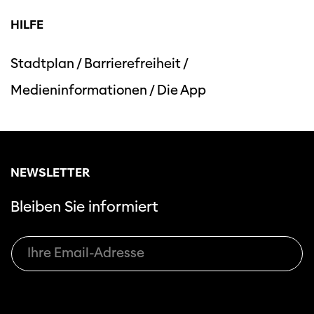
HILFE
Stadtplan
/
Barrierefreiheit
/
Medieninformationen
/
Die App
Diese Seite wird mit Internet Explorer
nicht optimal dargestellt. Bitte
verwenden Sie einen anderen Browser.
NEWSLETTER
Bleiben Sie informiert