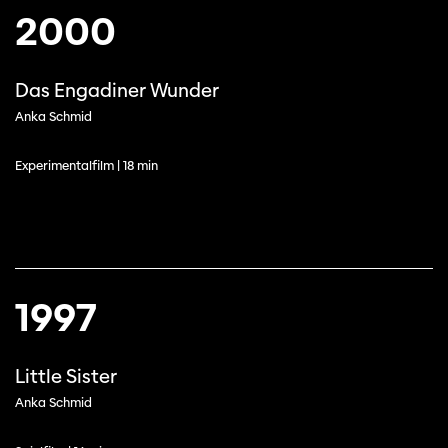
2000
Das Engadiner Wunder
Anka Schmid
Cette page ne s'affiche pas de manière
optimale avec Internet Explorer. Veuillez
Experimentalfilm | 18 min
utiliser un autre navigateur.
1997
Little Sister
Anka Schmid