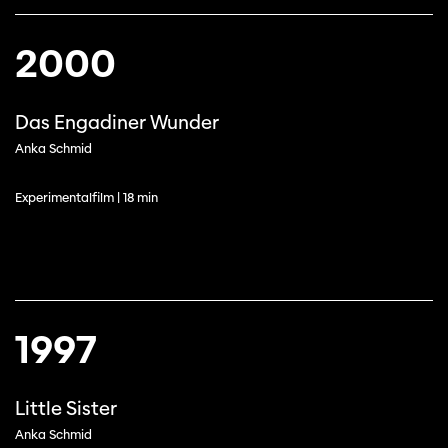
2000
Das Engadiner Wunder
Anka Schmid
Diese Seite wird mit Internet Explorer
nicht optimal dargestellt. Bitte
verwenden Sie einen anderen Browser.
Experimentalfilm | 18 min
1997
Little Sister
Anka Schmid