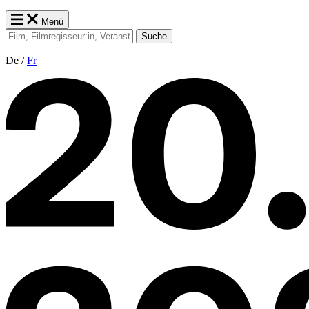
Menü
Suche
De /
Fr