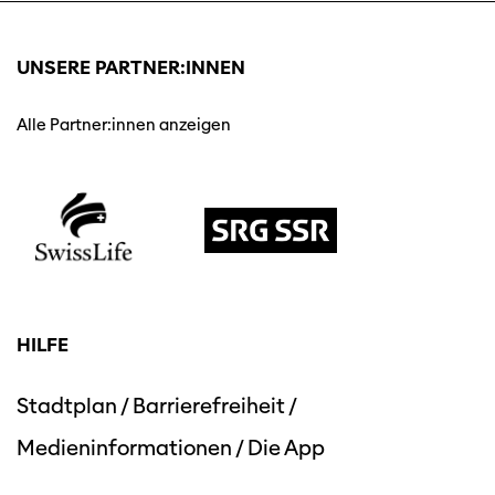
UNSERE PARTNER:INNEN
Alle Partner:innen anzeigen
Diese Seite wird mit Internet Explorer
nicht optimal dargestellt. Bitte
verwenden Sie einen anderen Browser.
HILFE
Stadtplan
/
Barrierefreiheit
/
Medieninformationen
/
Die App