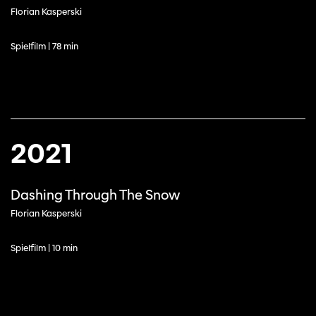
Florian Kasperski
Spielfilm | 78 min
2021
Diese Seite wird mit Internet Explorer
Dashing Through The Snow
nicht optimal dargestellt. Bitte
verwenden Sie einen anderen Browser.
Florian Kasperski
Spielfilm | 10 min