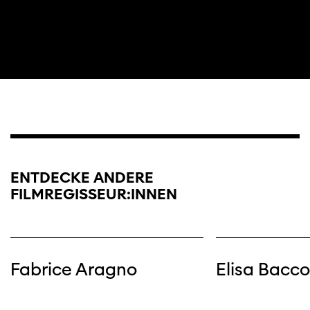
Diese Seite wird mit Internet Explorer
nicht optimal dargestellt. Bitte
verwenden Sie einen anderen Browser.
ENTDECKE ANDERE
FILMREGISSEUR:INNEN
Fabrice Aragno
Elisa Bacco