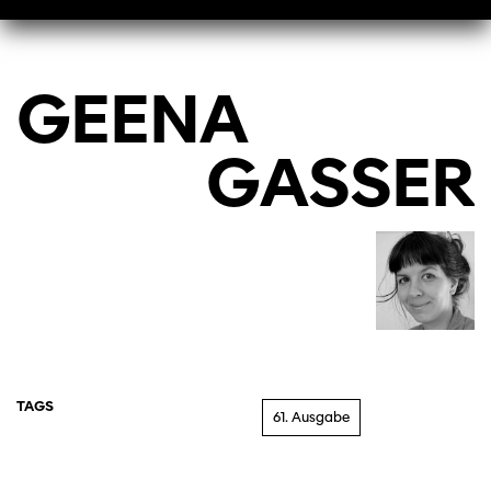
GEENA
GASSER
TAGS
61. Ausgabe