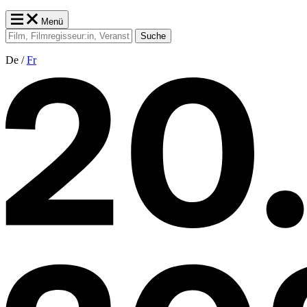
Menü
Suche
De /
Fr