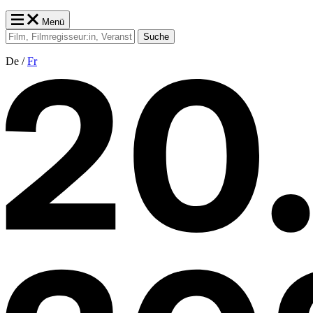
Menü
Suche
De /
Fr