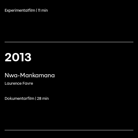
Experimentalfilm | 11 min
2013
Nwa-Mankamana
Laurence Favre
Dokumentarfilm | 28 min
Diese Seite wird mit Internet Explorer
nicht optimal dargestellt. Bitte
verwenden Sie einen anderen Browser.