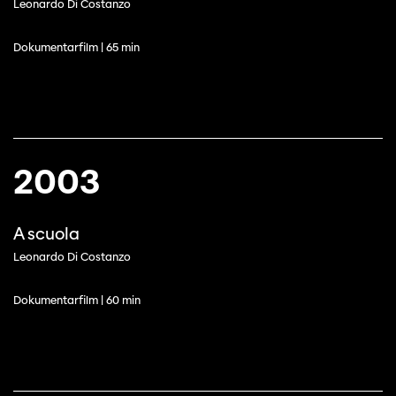
Leonardo Di Costanzo
Dokumentarfilm | 65 min
Diese Seite wird mit Internet Explorer
nicht optimal dargestellt. Bitte
verwenden Sie einen anderen Browser.
2003
A scuola
Leonardo Di Costanzo
Dokumentarfilm | 60 min