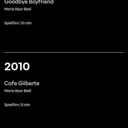
Goodbye Boyfriend
Maria Kaur Bedi
Spielfilm | 10 min
Diese Seite wird mit Internet Explorer
nicht optimal dargestellt. Bitte
verwenden Sie einen anderen Browser.
2010
Cafe Gilberte
Maria Kaur Bedi
Spielfilm | 5 min