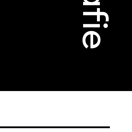
ützen
tigkeit
dschaft
erichte
r
ma Suisse»
o