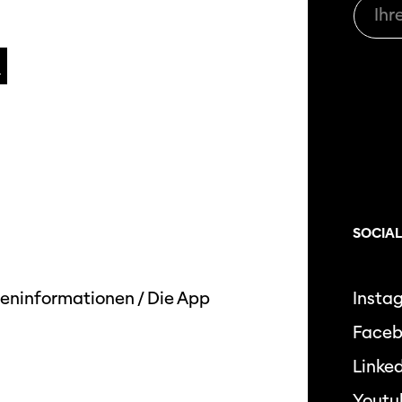
SOCIAL
eninformationen
/
Die App
Insta
Face
Linked
Youtu