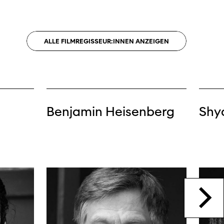
ALLE
FILMREGISSEUR:INNEN
ANZEIGEN
Benjamin Heisenberg
Shy