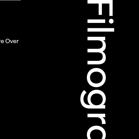
Filmografie
re Over