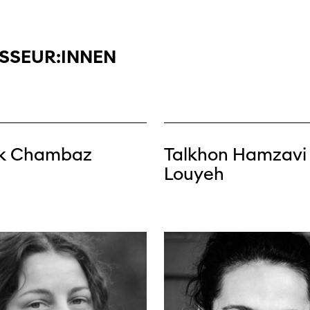
filmo
ISSEUR:INNEN
k Chambaz
Talkhon Hamzavi
Louyeh