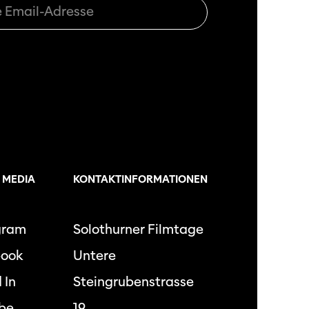
 MEDIA
KONTAKTINFORMATIONEN
gram
Solothurner Filmtage
book
Untere
 In
Steingrubenstrasse
be
19