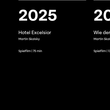
2025
2
Hotel Excelsior
Wie der
Martin Skalsky
Martin Ska
Spielfilm | 75 min
Spielfilm | 
Programm 61. Ausgabe
Films
A – Z
Fil
Preise und Jurys