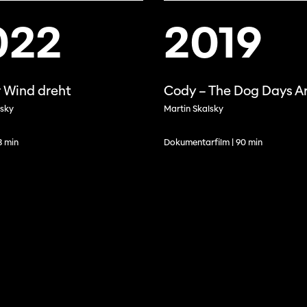
022
2019
 Wind dreht
Cody – The Dog Days A
lsky
Martin Skalsky
13 min
Dokumentarfilm | 90 min
Filmtage
Über
Team
Stellen
chaffende
manmeldung
Kontakt