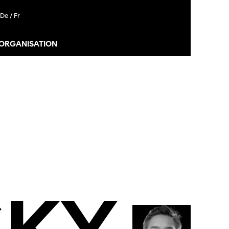
De /
Fr
 ORGANISATION