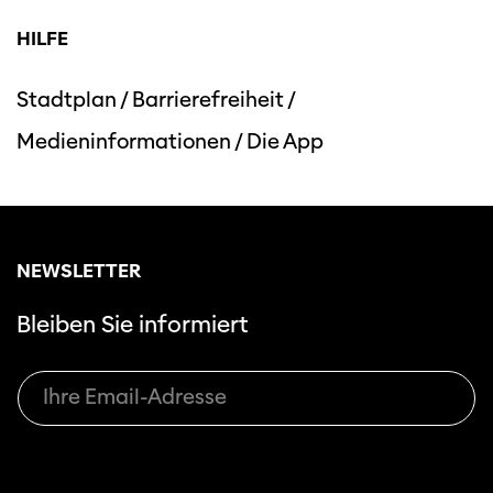
HILFE
Stadtplan
/
Barrierefreiheit
/
Medieninformationen
/
Die App
Diese Seite wird mit Internet Explorer
nicht optimal dargestellt. Bitte
verwenden Sie einen anderen Browser.
NEWSLETTER
Bleiben Sie informiert