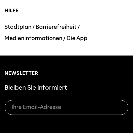
HILFE
Stadtplan
/
Barrierefreiheit
/
Medieninformationen
/
Die App
Diese Seite wird mit Internet Explorer
nicht optimal dargestellt. Bitte
verwenden Sie einen anderen Browser.
NEWSLETTER
Bleiben Sie informiert