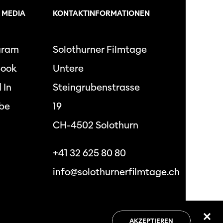
 MEDIA
KONTAKTINFORMATIONEN
gram
Solothurner Filmtage
book
Untere
 In
Steingrubenstrasse
be
19
CH-4502 Solothurn
+41 32 625 80 80
info@solothurnerfilmtage.ch
hutzbestimmungen
Allgemeine
Geschäftsbedingungen
AKZEPTIEREN