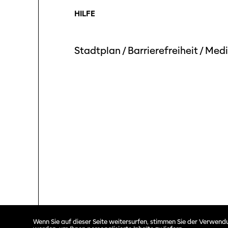
HILFE
Stadtplan
/
Barrierefreiheit
/
Medi
Solothurner Filmtage © 2026. All rights reserved.
Wenn Sie auf dieser Seite weitersurfen, stimmen Sie der Verwendu