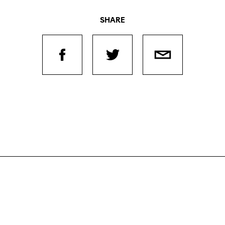
SHARE
Filmtage
Über
Team
Stellen
Kontakt
chaffende
manmeldung
Unterst
Aktuell
Magazin
ertitelungsfonds
Nachhal
Podcast
in