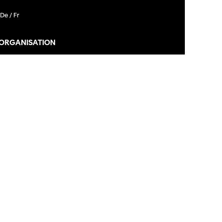
De /
Fr
 ORGANISATION